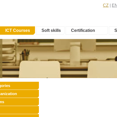
CZ
E
ICT Courses
Soft skills
Certification
S
gories
anization
ms