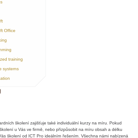
cs
ft
ft Office
king
mming
ized training
ke systems
zation
U
dních školení zajišťuje také individuální kurzy na míru. Pokud
 školení u Vás ve firmě, nebo přizpůsobit na míru obsah a délku
 Vás školení od ICT Pro ideálním řešením. Všechna námi nabízená