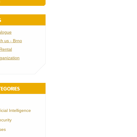
n
S
alogue
h us - Brno
Rental
ganization
TEGORIES
ficial Intelligence
curity
ses