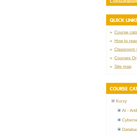
Consultatio
QUICK LINK
Course cat
How to reac
Classroom 
Courses Or
Site map
COURSE CA
Kurzy
AI - Arti
Cyberse
Databa