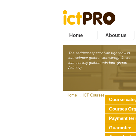
Home
About us
The saddest aspect of life right now is
that science gathers knowledge faster
than society gathers wisdom. (Isaac
Asimov)
Home
ICT Courses
Course cate
Courses Org
Payment ter
Guarantee