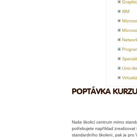
Graphi
IBM
Microso
Microso
Networ
Progra
Special
Unix-li
Virtuali
POPTÁVKA KURZ
Naše školicí centrum mimo standar
potřebujete například zrealizovat
standardního školení, pak je pro