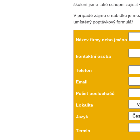
školení jsme také schopni zajistit
V případě zájmu o nabídku je mož
umístěný poptávkový formulář
Název firmy nebo jméno
kontaktní osoba
Telefon
Email
Počet posluchačů
Lokalita
Jazyk
Termín