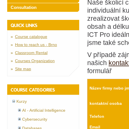
Naše školicí 
Consultation
individuální k
zrealizovat šk
QUICK LINKS
obsah a délku
ICT Pro ideál
Course catalogue
jsme také scho
How to reach us - Brno
Classroom Rental
V případě záj
Courses Organization
našich
kontak
Site map
formulář
Název firmy nebo j
COURSE CATEGORIES
Kurzy
kontaktní osoba
AI - Artificial Intelligence
Telefon
Cybersecurity
Email
Databases