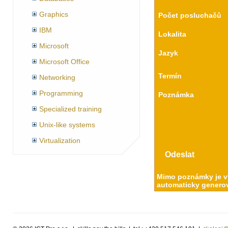
Graphics
Počet posluchačů
IBM
Lokalita
Microsoft
Jazyk
Microsoft Office
Termín
Networking
Programming
Poznámka
Specialized training
Unix-like systems
Virtualization
Mimo poznámky je vy
automaticky generov