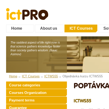
Home
About us
ICT Courses
Sof
The saddest aspect of life right now is
that science gathers knowledge faster
than society gathers wisdom. (Isaac
Asimov)
Home
ICT Courses
ICTWS55
Objednávka kurzu ICTWS55
POPTÁVKA
Course categories
Courses Organization
Payment terms
ICTWS55
Guarantee