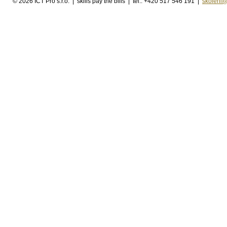
©
2026 ICT Pro s.r.o. | skills pay the bills | tel.: +420 517 546 191 |
skoleni@