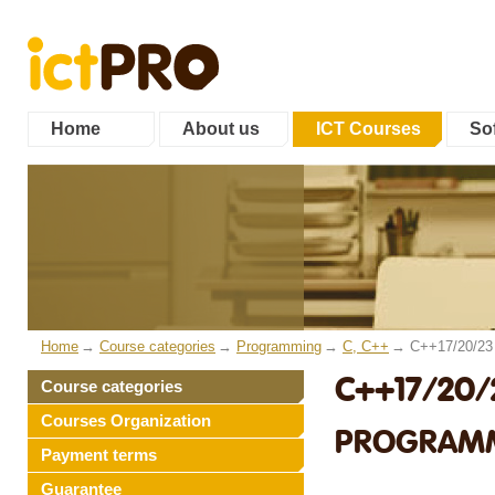
Home
About us
ICT Courses
Sof
Home
Course categories
Programming
C, C++
C++17/20/23
C++17/20/
Course categories
Courses Organization
PROGRAMM
Payment terms
Guarantee