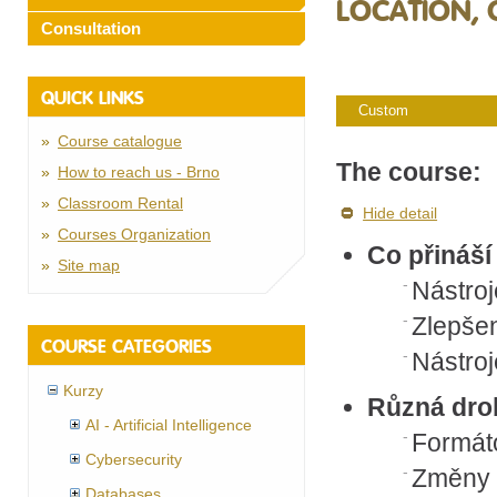
LOCATION, 
Consultation
QUICK LINKS
Custom
Course catalogue
The course:
How to reach us - Brno
Classroom Rental
Hide detail
Courses Organization
Co přináší
Site map
Nástroj
Zlepše
COURSE CATEGORIES
Nástro
Kurzy
Různá dro
AI - Artificial Intelligence
Formát
Cybersecurity
Změny v
Databases