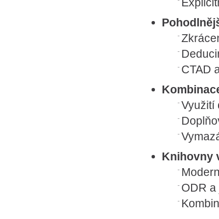
Explici
Pohodlnějš
Zkráce
Deducin
CTAD a
Kombinace
Využití
Doplňo
Vymazá
Knihovny 
Modern
ODR a 
Kombin