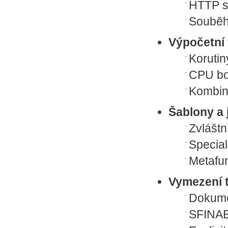
HTTP se
Souběh
Výpočetní 
Korutiny
CPU bo
Kombin
Šablony a 
Zvláštn
Special
Metafu
Vymezení 
Dokume
SFINAE