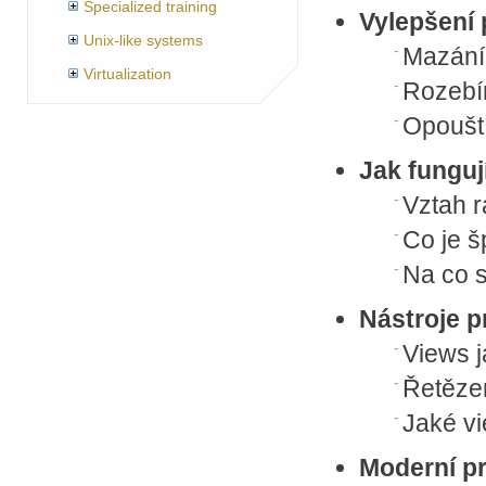
Specialized training
Vylepšení 
Unix-like systems
Mazání
Virtualization
Rozebír
Opouští
Jak funguj
Vztah r
Co je š
Na co s
Nástroje p
Views j
Řetěze
Jaké v
Moderní pr