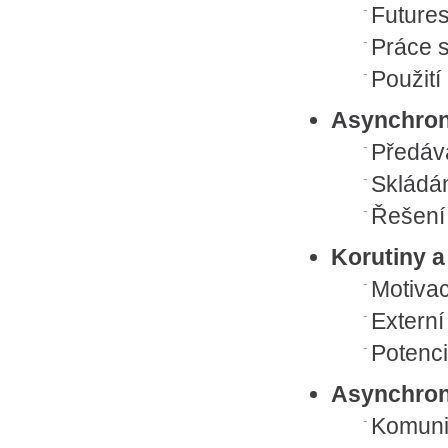
Future
Práce 
Použití
Asynchronn
Předáv
Skládán
Řešení 
Korutiny a
Motivac
Extern
Potenc
Asynchron
Komuni