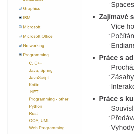
Spacesh
Graphics
Zajímavé s
IBM
Více ho
Microsoft
Počítá
Microsoft Office
Endian
Networking
Programming
Práce s ad
C, C++
Procház
Java, Spring
Zásahy
JavaScript
Kotlin
Interak
.NET
Práce s ku
Programming - other
Python
Souvis
Rust
Předáv
OOA, UML
Výhody 
Web Programming