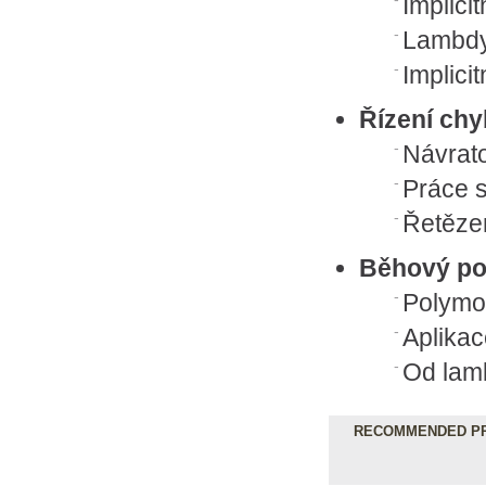
Implicit
Lambd
Implici
Řízení chy
Návrat
Práce 
Řetěze
Běhový po
Polymor
Aplika
Od lam
RECOMMENDED PR