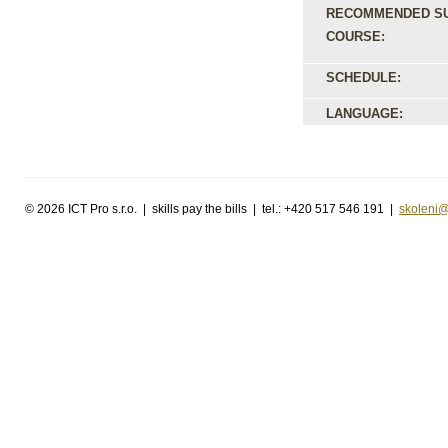
RECOMMENDED S
COURSE:
SCHEDULE:
LANGUAGE:
©
2026 ICT Pro s.r.o. | skills pay the bills | tel.: +420 517 546 191 |
skoleni@