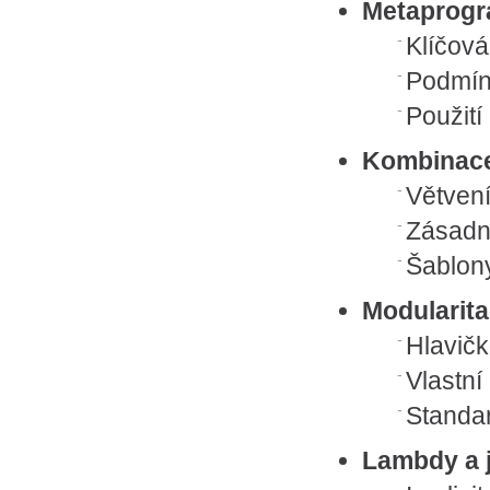
Metaprogr
Klíčov
Podmí
Použití
Kombinace
Větvení
Zásadn
Šablon
Modularita
Hlavič
Vlastn
Standa
Lambdy a j