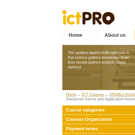
Home
About us
The saddest aspect of life right now is
that science gathers knowledge faster
than society gathers wisdom. (Isaac
Asimov)
Home
ICT Courses
ANSBL2 Ansibl
Advanced Server and Application Auto
Course categories
Courses Organization
Payment terms