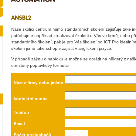
ANSBL2
Naše školicí centrum mimo standardních školení zajišťuje také in
potřebujete například zrealizovat školení u Vás ve firmě, nebo p
standardního školení, pak je pro Vás školení od ICT Pro ideáln
školení jsme také schopni zajistit v anglickém jazyce.
V případě zájmu o nabídku je možné se obrátit na některý z naš
umístěný poptávkový formulář
Název firmy nebo jméno
kontaktní osoba
Telefon
Email
Počet posluchačů