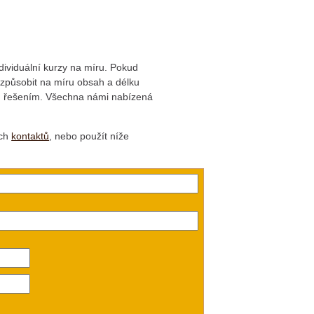
dividuální kurzy na míru. Pokud
řizpůsobit na míru obsah a délku
ím řešením. Všechna námi nabízená
ich
kontaktů
, nebo použít níže