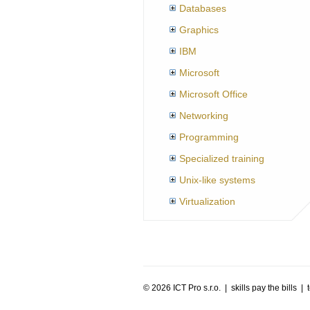
Databases
Graphics
IBM
Microsoft
Microsoft Office
Networking
Programming
Specialized training
Unix-like systems
Virtualization
©
2026 ICT Pro s.r.o. | skills pay the bills 