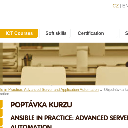
CZ
E
ICT Courses
Soft skills
Certification
S
e in Practice: Advanced Server and Application Automation
Objednávka ku
mation
POPTÁVKA KURZU
ANSIBLE IN PRACTICE: ADVANCED SERV
AUTOMATION