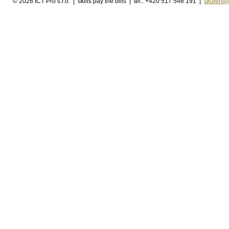
©
2026 ICT Pro s.r.o. | skills pay the bills | tel.: +420 517 546 191 |
skoleni@