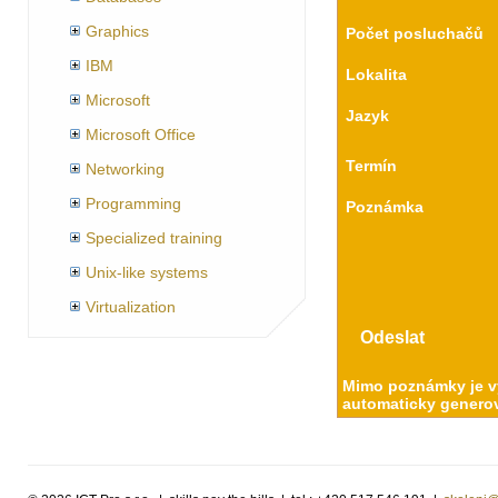
Graphics
Počet posluchačů
IBM
Lokalita
Microsoft
Jazyk
Microsoft Office
Termín
Networking
Programming
Poznámka
Specialized training
Unix-like systems
Virtualization
Mimo poznámky je vy
automaticky generov