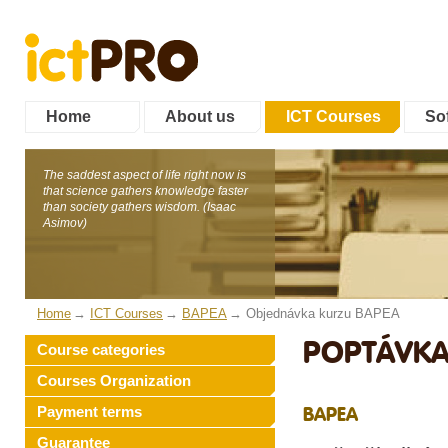
Home
About us
ICT Courses
Sof
The saddest aspect of life right now is
that science gathers knowledge faster
than society gathers wisdom. (Isaac
Asimov)
Home
ICT Courses
BAPEA
Objednávka kurzu BAPEA
POPTÁVKA
Course categories
Courses Organization
Payment terms
BAPEA
Guarantee