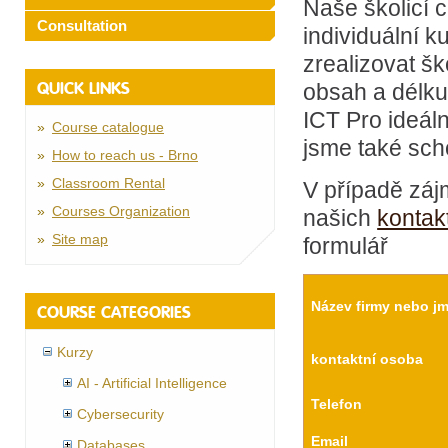
Naše školicí 
Consultation
individuální k
zrealizovat šk
QUICK LINKS
obsah a délku
ICT Pro ideál
Course catalogue
jsme také scho
How to reach us - Brno
Classroom Rental
V případě záj
Courses Organization
našich
kontak
Site map
formulář
Název firmy nebo j
COURSE CATEGORIES
Kurzy
kontaktní osoba
AI - Artificial Intelligence
Telefon
Cybersecurity
Email
Databases