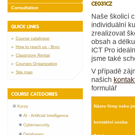
CE031CZ
Consultation
Naše školicí 
individuální k
QUICK LINKS
zrealizovat šk
Course catalogue
obsah a délku
How to reach us - Brno
ICT Pro ideál
Classroom Rental
jsme také scho
Courses Organization
V případě záj
Site map
našich
kontak
formulář
COURSE CATEGORIES
Kurzy
Název firmy nebo j
AI - Artificial Intelligence
kontaktní osoba
Cybersecurity
Databases