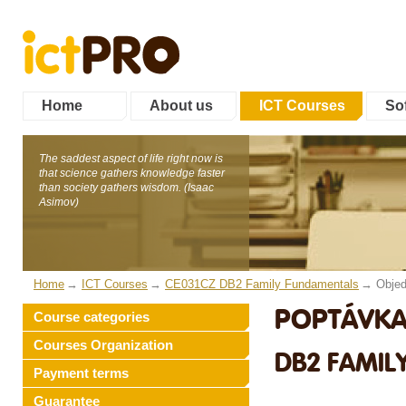
Home
About us
ICT Courses
Sof
The saddest aspect of life right now is
that science gathers knowledge faster
than society gathers wisdom. (Isaac
Asimov)
Home
ICT Courses
CE031CZ DB2 Family Fundamentals
Obje
POPTÁVKA
Course categories
Courses Organization
DB2 FAMIL
Payment terms
Guarantee