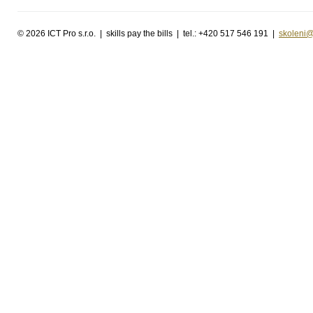
©
2026 ICT Pro s.r.o. | skills pay the bills | tel.: +420 517 546 191 |
skoleni@