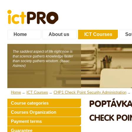
Home
About us
ICT Courses
Sof
The saddest aspect of life right now is
that science gathers knowledge faster
than society gathers wisdom. (Isaac
Asimov)
Home
ICT Courses
CHP1 Check Point Security Administration
POPTÁVKA
Course categories
Courses Organization
CHECK POI
Payment terms
Guarantee