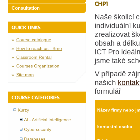
CHP1
Consultation
Naše školicí 
individuální k
QUICK LINKS
zrealizovat šk
Course catalogue
obsah a délku
How to reach us - Brno
ICT Pro ideál
Classroom Rental
jsme také scho
Courses Organization
V případě záj
Site map
našich
kontak
formulář
COURSE CATEGORIES
Kurzy
Název firmy nebo j
AI - Artificial Intelligence
kontaktní osoba
Cybersecurity
Databases