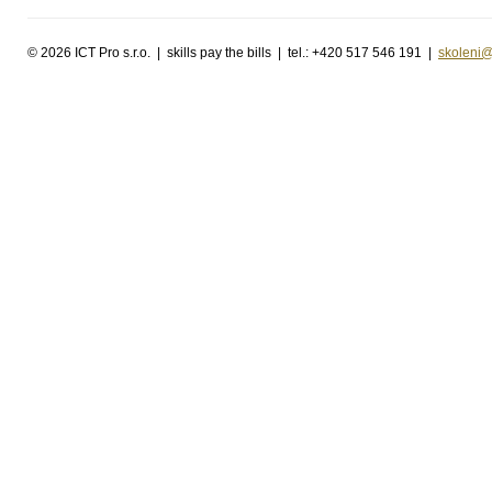
©
2026 ICT Pro s.r.o. | skills pay the bills | tel.: +420 517 546 191 |
skoleni@