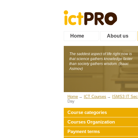
Home
About us
The saddest aspect of life right now is
that science gathers knowledge faster
than society gathers wisdom. (Isaac
Asimov)
Home
ICT Courses
ISMS3 IT Secu
Day
Course categories
Courses Organization
Payment terms