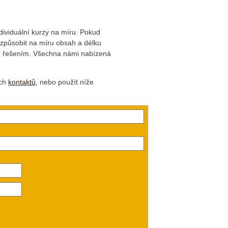
dividuální kurzy na míru. Pokud
řizpůsobit na míru obsah a délku
ím řešením. Všechna námi nabízená
ich
kontaktů
, nebo použít níže