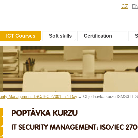
CZ
E
ICT Courses
Soft skills
Certification
S
rity Management: ISO/IEC 27001 in 1 Day
Objednávka kurzu ISMS3 IT S
POPTÁVKA KURZU
IT SECURITY MANAGEMENT: ISO/IEC 2700