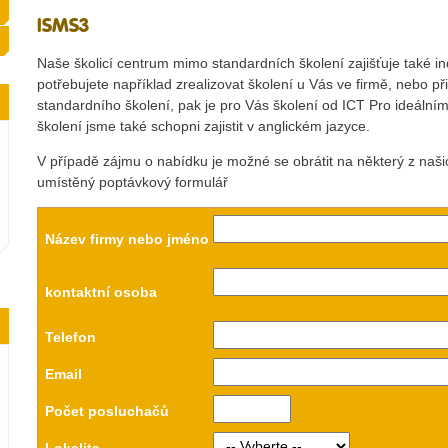
ISMS3
Naše školicí centrum mimo standardních školení zajišťuje také in
potřebujete například zrealizovat školení u Vás ve firmě, nebo p
standardního školení, pak je pro Vás školení od ICT Pro ideáln
školení jsme také schopni zajistit v anglickém jazyce.
V případě zájmu o nabídku je možné se obrátit na některý z naš
umístěný poptávkový formulář
Název firmy nebo jméno
kontaktní osoba
Telefon
Email
Počet posluchačů
Lokalita