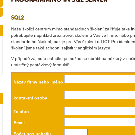
SQL2
Naše školicí centrum mimo standardních školení zajišťuje také in
potřebujete například zrealizovat školení u Vás ve firmě, nebo p
standardního školení, pak je pro Vás školení od ICT Pro ideáln
školení jsme také schopni zajistit v anglickém jazyce.
V případě zájmu o nabídku je možné se obrátit na některý z naš
umístěný poptávkový formulář
Název firmy nebo jméno
kontaktní osoba
Telefon
Email
Počet posluchačů