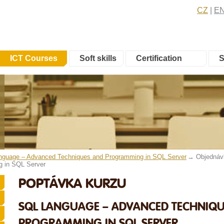
CZ
E
ICT Courses
Soft skills
Certification
S
guage – Advanced Techniques and Programming in SQL Server
Objednáv
 in SQL Server
POPTÁVKA KURZU
SQL LANGUAGE – ADVANCED TECHNIQ
PROGRAMMING IN SQL SERVER