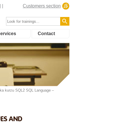
N
Customers section
ervices
Contact
ka kurzu SQL2 SQL Language –
UES AND