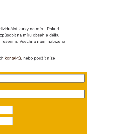
dividuální kurzy na míru. Pokud
řizpůsobit na míru obsah a délku
ím řešením. Všechna námi nabízená
ich
kontaktů
, nebo použít níže