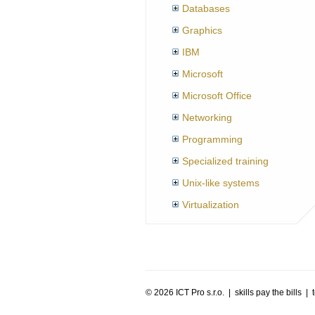
Databases
Graphics
IBM
Microsoft
Microsoft Office
Networking
Programming
Specialized training
Unix-like systems
Virtualization
©
2026 ICT Pro s.r.o. | skills pay the bills 