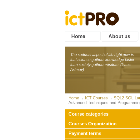
Home
About us
The saddest aspect of life right now is
that science gathers knowledge faster
than society gathers wisdom. (Isaac
Asimov)
Home
ICT Courses
SQL2 SQL Lan
Advanced Techniques and Programming
Course categories
Courses Organization
Payment terms