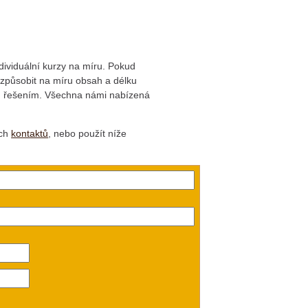
dividuální kurzy na míru. Pokud
řizpůsobit na míru obsah a délku
ím řešením. Všechna námi nabízená
ich
kontaktů
, nebo použít níže