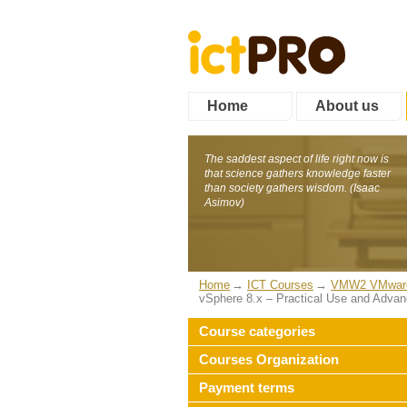
Home
About us
The saddest aspect of life right now is
that science gathers knowledge faster
than society gathers wisdom. (Isaac
Asimov)
Home
ICT Courses
VMW2 VMware v
vSphere 8.x – Practical Use and Advan
Course categories
Courses Organization
Payment terms