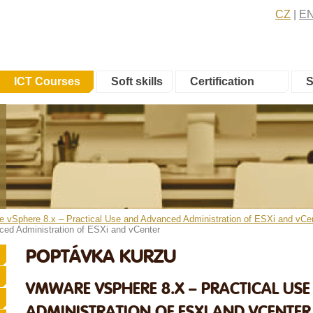
CZ
E
ICT Courses
Soft skills
Certification
S
Sphere 8.x – Practical Use and Advanced Administration of ESXi and vCe
ced Administration of ESXi and vCenter
POPTÁVKA KURZU
VMWARE VSPHERE 8.X – PRACTICAL US
ADMINISTRATION OF ESXI AND VCENTER