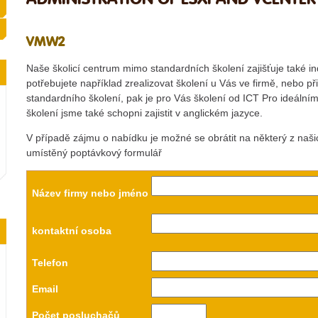
VMW2
Naše školicí centrum mimo standardních školení zajišťuje také in
potřebujete například zrealizovat školení u Vás ve firmě, nebo p
standardního školení, pak je pro Vás školení od ICT Pro ideáln
školení jsme také schopni zajistit v anglickém jazyce.
V případě zájmu o nabídku je možné se obrátit na některý z naš
umístěný poptávkový formulář
Název firmy nebo jméno
kontaktní osoba
Telefon
Email
Počet posluchačů