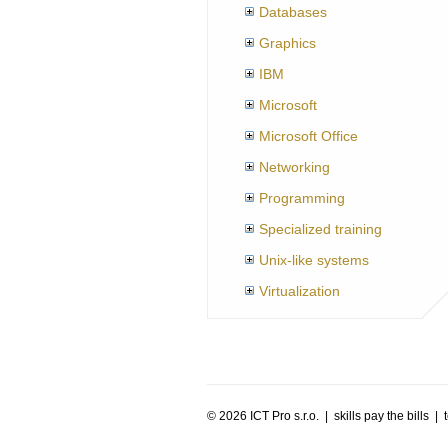
Databases
Graphics
IBM
Microsoft
Microsoft Office
Networking
Programming
Specialized training
Unix-like systems
Virtualization
©
2026 ICT Pro s.r.o. | skills pay the bills 