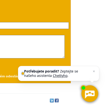
Potřebujete poradit?
Zeptejte se
našeho asistenta
Chettyho
.
m odeslání formuláře, obdržíte