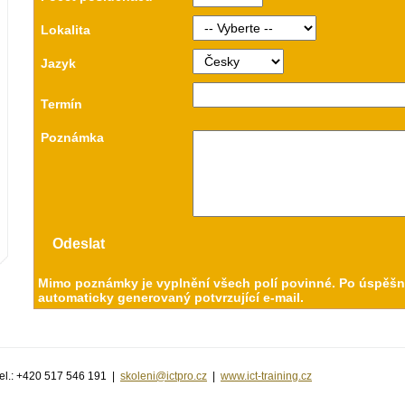
Lokalita
Jazyk
Termín
Poznámka
Mimo poznámky je vyplnění všech polí povinné. Po úspěšné
automaticky generovaný potvrzující e-mail.
| tel.: +420 517 546 191 |
skoleni@ictpro.cz
|
www.ict-training.cz