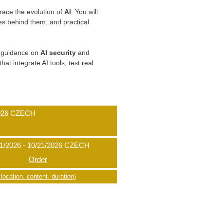
race the evolution of
AI
. You will
es behind them, and practical
th guidance on
AI security
and
hat integrate AI tools, test real
026
CZECH
1/2026 - 10/21/2026
CZECH
Order
location, content, duration)