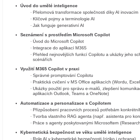
Úvod do umělé inteligence
Přelomová transformace společnosti díky AI inovacím
Klíčové pojmy a terminologie AI
Jak funguje generativní AI
Seznámení s prostředím Microsoft Copilot
Úvod do Microsoft Copilot
Integrace do aplikací M365
Přehled nejnovějších funkcí Copilotu a ukázky jeho s
scénářích
Využití M365 Copilot v praxi
Správné promptování Copilotu
Praktická cvičení v MS Office aplikacích (Wordu, Exce
Ukázky použití pro správu e-mailů, zlepšení komunika
aplikacích Outlook, Teams a OneNote)
Automatizace a personalizace s Copilotem
Přizpůsobení pracovních procesů potřebám konkrétníh
Tvorba vlastního RAG agenta (např. asistenta pro konk
Práce s agenty poskytovanými Microsoftem (Researche
Kybernetická bezpečnost ve věku umělé inteligence
Role AI v kybernetické bezpečnosti (riziko i ochrana)