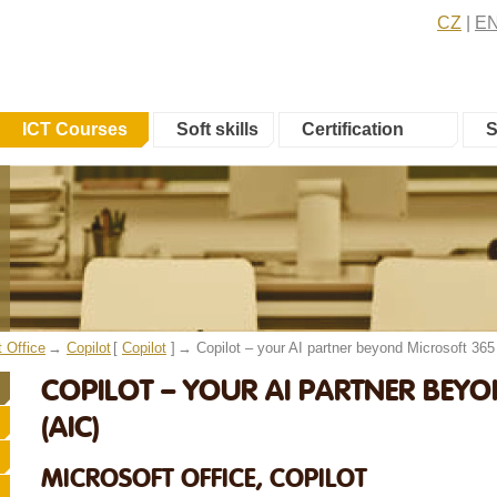
CZ
E
ICT Courses
Soft skills
Certification
S
t Office
Copilot
[
Copilot
]
Copilot – your AI partner beyond Microsoft 365
COPILOT – YOUR AI PARTNER BEY
(AIC)
MICROSOFT OFFICE, COPILOT