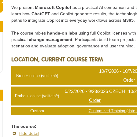
We present
Microsoft Copilot
as a practical AI companion and t
learn how
ChatGPT
and Copilot generate results, the technologi
paths to integrate Copilot into everyday workflows across
M365
.
The course mixes
hands-on labs
using full Copilot licenses wi
practical
change management
. Participants build team projects t
scenarios and evaluate adoption, governance and user training.
LOCATION, CURRENT COURSE TERM
10/7/2026 - 10/7/2
Brno + online (volitelně)
Order
9/23/2026 - 9/23/2026
CZECH
10/2
Praha + online (volitelně)
Order
Custom
Customized Training (date, 
The course:
Hide detail