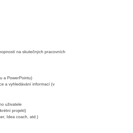
chopností na skutečných pracovních
lu a PowerPointu)
ce a vyhledávání informací (v
o uživatele
rétní projekt)
r, Idea coach, atd.)