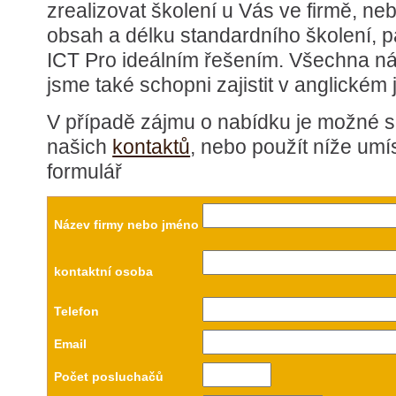
zrealizovat školení u Vás ve firmě, ne
obsah a délku standardního školení, p
ICT Pro ideálním řešením. Všechna ná
jsme také schopni zajistit v anglickém 
V případě zájmu o nabídku je možné se
našich
kontaktů
, nebo použít níže um
formulář
Název firmy nebo jméno
kontaktní osoba
Telefon
Email
Počet posluchačů