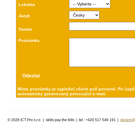
Lokalita
Jazyk
Termín
Poznámka
Mimo poznámky je vyplnění všech polí povinné. Po úspě
automaticky generovaný potvrzující e-mail.
©
2026 ICT Pro s.r.o. | skills pay the bills | tel.: +420 517 546 191 |
skoleni@