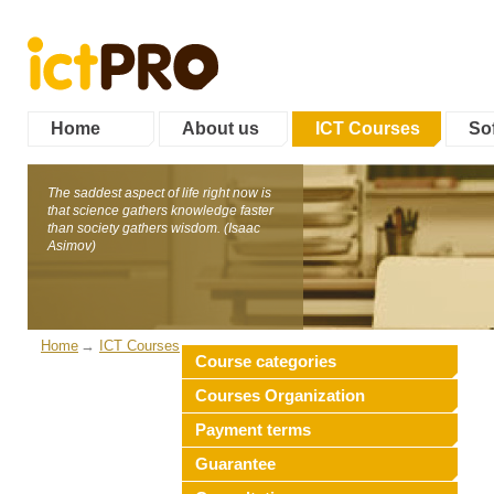
Home
About us
ICT Courses
Sof
The saddest aspect of life right now is
that science gathers knowledge faster
than society gathers wisdom. (Isaac
Asimov)
Home
ICT Courses
Course categories
Courses Organization
Payment terms
Guarantee