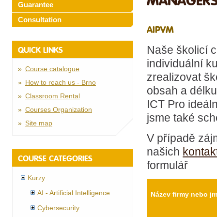
MANAGER
Guarantee
Consultation
AIPVM
Naše školicí 
QUICK LINKS
individuální k
Course catalogue
zrealizovat šk
How to reach us - Brno
obsah a délku
Classroom Rental
ICT Pro ideál
Courses Organization
jsme také scho
Site map
V případě záj
našich
kontak
COURSE CATEGORIES
formulář
Kurzy
AI - Artificial Intelligence
Název firmy nebo j
Cybersecurity