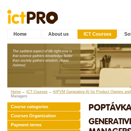
Home
About us
ICT Courses
Sof
The saddest aspect of life right now is
that science gathers knowledge faster
than society gathers wisdom. (Isaac
Asimov)
Home
ICT Courses
AIPVM Generative AI for Product Owners an
Managers
POPTÁVKA
Course categories
Courses Organization
GENERATIV
Payment terms