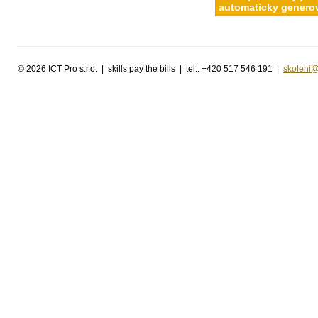
automaticky generov
©
2026 ICT Pro s.r.o. | skills pay the bills | tel.: +420 517 546 191 |
skoleni@