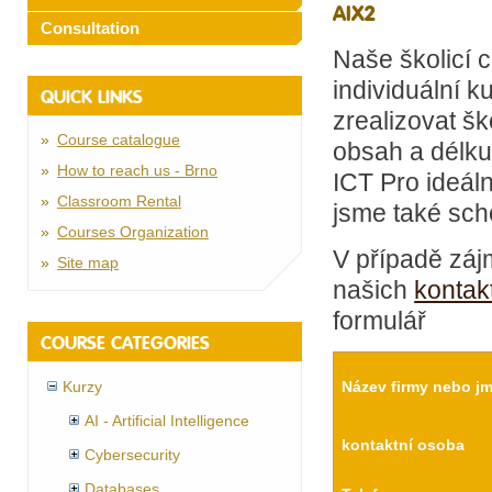
AIX2
Consultation
Naše školicí 
individuální k
QUICK LINKS
zrealizovat šk
Course catalogue
obsah a délku
How to reach us - Brno
ICT Pro ideál
Classroom Rental
jsme také scho
Courses Organization
V případě záj
Site map
našich
kontak
formulář
COURSE CATEGORIES
Kurzy
Název firmy nebo j
AI - Artificial Intelligence
kontaktní osoba
Cybersecurity
Databases