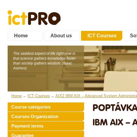
Home
About us
ICT Courses
Sof
The saddest aspect of life right now is
that science gathers knowledge faster
than society gathers wisdom. (Isaac
Asimov)
Home
ICT Courses
AIX2 IBM AIX – Advanced System Administra
POPTÁVKA
Course categories
Courses Organization
IBM AIX –
Payment terms
Guarantee