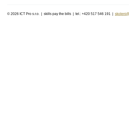
©
2026 ICT Pro s.r.o. | skills pay the bills | tel.: +420 517 546 191 |
skoleni@